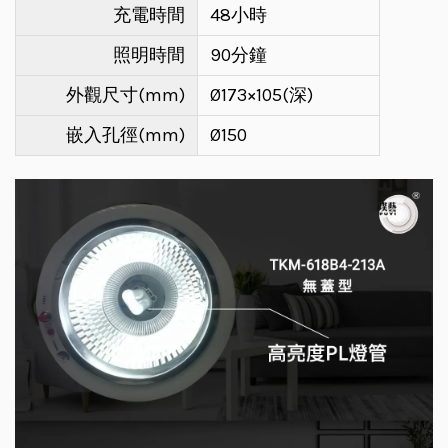
充電時間
48小時
照明時間
90分鐘
外觀尺寸(mm)
Ø173×105(深)
嵌入孔徑(mm)
Ø150