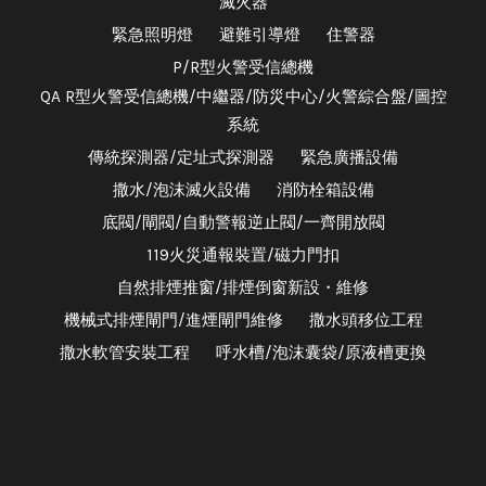
滅火器
緊急照明燈
避難引導燈
住警器
P/R型火警受信總機
QA R型火警受信總機/中繼器/防災中心/火警綜合盤/圖控
系統
傳統探測器/定址式探測器
緊急廣播設備
撒水/泡沫滅火設備
消防栓箱設備
底閥/閘閥/自動警報逆止閥/一齊開放閥
119火災通報裝置/磁力門扣
自然排煙推窗/排煙倒窗新設・維修
機械式排煙閘門/進煙閘門維修
撒水頭移位工程
撒水軟管安裝工程
呼水槽/泡沫囊袋/原液槽更換