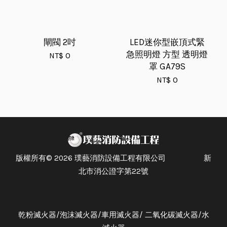
閘閥 2吋
LED迷你型嵌頂式緊
急照明燈 方型 透明燈
NT$ 0
罩 GA79S
NT$ 0
版權所有© 2026 璞藝消防設備工程有限公司 新
北市消公證字第22號
乾粉滅火器/泡沫滅火器/車用滅火器/ 二氧化碳滅火器/水