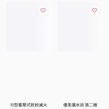
10型蓄壓式乾粉滅火
優美灑水頭 第二種