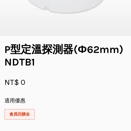
P型定溫探測器(Ф62mm)
NDTB1
NT$ 0
適用優惠
會員回饋金