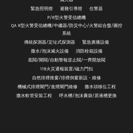
緊急照明燈
避難引導燈
住警器
P/R型火警受信總機
QA R型火警受信總機/中繼器/防災中心/火警綜合盤/圖控
系統
傳統探測器/定址式探測器
緊急廣播設備
撒水/泡沫滅火設備
消防栓箱設備
底閥/閘閥/自動警報逆止閥/一齊開放閥
119火災通報裝置/磁力門扣
自然排煙推窗/排煙倒窗新設・維修
機械式排煙閘門/進煙閘門維修
撒水頭移位工程
撒水軟管安裝工程
呼水槽/泡沫囊袋/原液槽更換