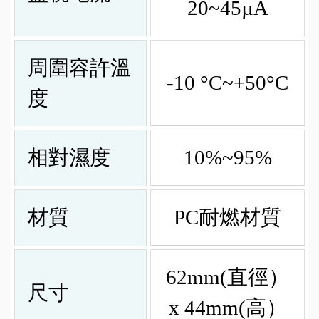
20~45µA
周圍容許溫
-10 °C~+50°C
度
相對濕度
10%~95%
材質
PC耐燃材質
62mm(直徑）
尺寸
x 44mm(高）