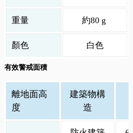
重量
約80 g
顏色
白色
有效警戒面積
離地面高
建築物構
度
造
防火建築
6