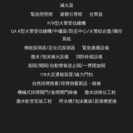
滅火器
緊急照明燈
避難引導燈
住警器
P/R型火警受信總機
QA R型火警受信總機/中繼器/防災中心/火警綜合盤/圖控
系統
傳統探測器/定址式探測器
緊急廣播設備
撒水/泡沫滅火設備
消防栓箱設備
底閥/閘閥/自動警報逆止閥/一齊開放閥
119火災通報裝置/磁力門扣
自然排煙推窗/排煙倒窗新設・維修
機械式排煙閘門/進煙閘門維修
撒水頭移位工程
撒水軟管安裝工程
呼水槽/泡沫囊袋/原液槽更換