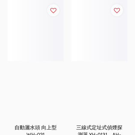
自動灑水頭 向上型
三線式定址式偵煙探
WH-021
測器 YH-0131、AH-