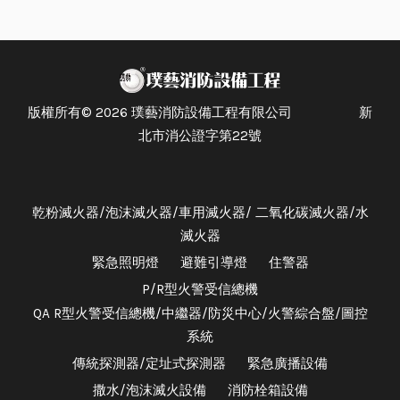
版權所有© 2026 璞藝消防設備工程有限公司 新
北市消公證字第22號
乾粉滅火器/泡沫滅火器/車用滅火器/ 二氧化碳滅火器/水
滅火器
緊急照明燈
避難引導燈
住警器
P/R型火警受信總機
QA R型火警受信總機/中繼器/防災中心/火警綜合盤/圖控
系統
傳統探測器/定址式探測器
緊急廣播設備
撒水/泡沫滅火設備
消防栓箱設備