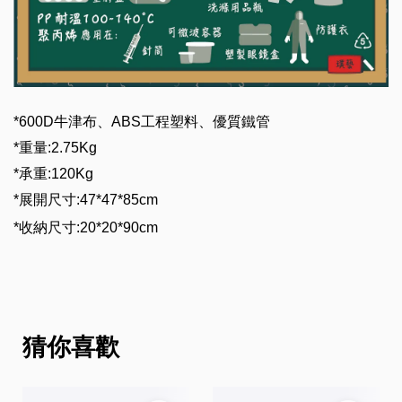
*600D
牛津布、
ABS
工程塑料、優質鐵管
*
重量
:2.75Kg
*
承重
:120Kg
*
展開尺寸
:47*47*85cm
*
收納尺寸
:20*20*90cm
猜你喜歡