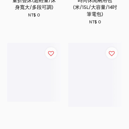
量折疊床(超輕量/床
時尚休閒兩用包
身寬大/多段可調)
(米/15L/大容量/14吋
筆電包)
NT$ 0
NT$ 0