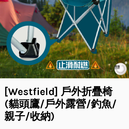
[Westfield] 戶外折疊椅
(貓頭鷹/戶外露營/釣魚/
親子/收納)