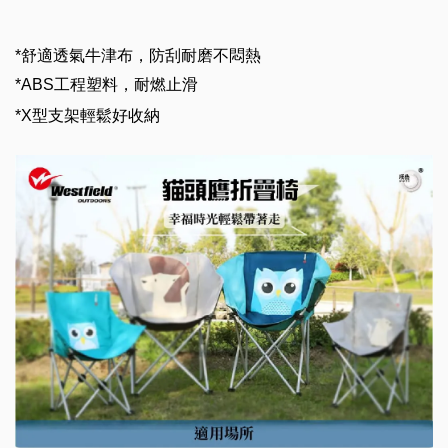
*
舒適透氣牛津布，防刮耐磨不悶熱
*ABS
工程塑料，耐燃止滑
*X
型支架輕鬆好收納