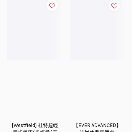
[Westfield] 杜特超輕
【EVER ADVANCED】