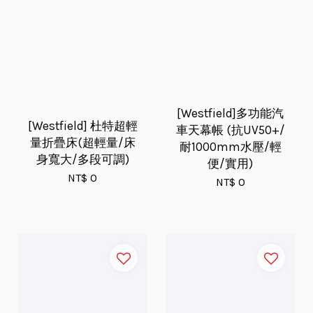
[Westfield]多功能汽
[Westfield] 杜特超輕
車天幕帳 (抗UV50+/
量折疊床(超輕量/床
耐1000mm水壓/輕
身寬大/多段可調)
便/實用)
NT$ 0
NT$ 0