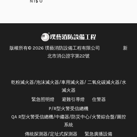
NT$ 0
版權所有© 2026 璞藝消防設備工程有限公司 新
北市消公證字第22號
乾粉滅火器/泡沫滅火器/車用滅火器/ 二氧化碳滅火器/水
滅火器
緊急照明燈
避難引導燈
住警器
P/R型火警受信總機
QA R型火警受信總機/中繼器/防災中心/火警綜合盤/圖控
系統
傳統探測器/定址式探測器
緊急廣播設備