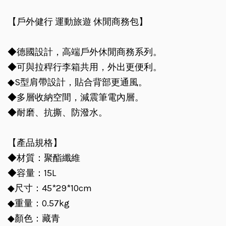
【戶外健行 運動旅遊 休閒商務包】
◆德國設計，高端戶外休閒商務系列。
◆可與拉稈行李箱共用，外出更便利。
◆S型肩帶設計，貼合背部更通風。
◆多層收納空間，減震筆電內層。
◆耐磨、抗撕、防潑水。
【產品規格】
◆材質：聚酯纖維
◆容量：15L
◆尺寸：45*29*10cm
◆重量：0.57kg
◆顏色：藏青