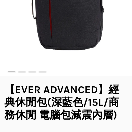
【EVER ADVANCED】經
典休閒包(深藍色/15L/商
務休閒 電腦包減震內層)