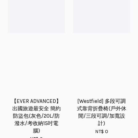
【EVER ADVANCED】
[Westfield] 多段可調
出國旅遊最安全 簡約
式靠背折疊椅(戶外休
防盜包(灰色/20L/防
閒/三段可調/加寬設
潑水/考收納15吋電
計)
腦)
NT$ 0