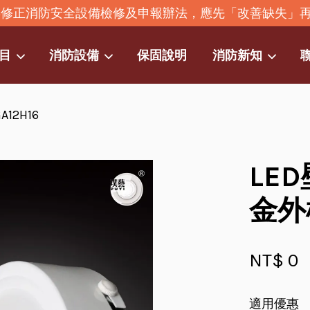
2年修正消防安全設備檢修及申報辦法，應先「改善缺失」
目
消防設備
保固說明
消防新知
12H16
您的購物車目前還是空的。
繼續購物
LE
金外框
NT$ 0
適用優惠