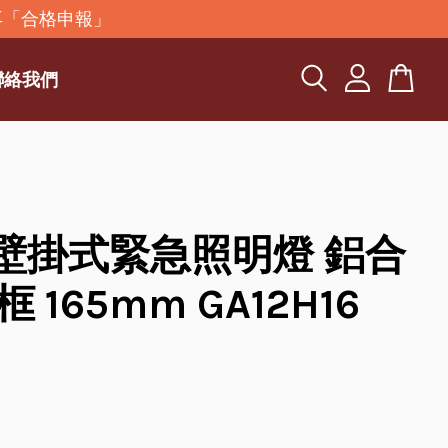
再「合格申報」
聯絡我們
D壁掛式緊急照明燈 鋁合
 165mm GA12H16