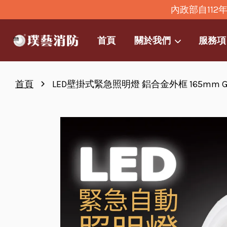
內政部自11
首頁
關於我們
服務項
›
首頁
LED壁掛式緊急照明燈 鋁合金外框 165mm GA