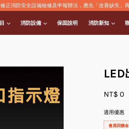
2年修正消防安全設備檢修及申報辦法，應先「改善缺失」
目
消防設備
保固說明
消防新知
您的購物車目前還是空的。
繼續購物
LE
NT$ 0
適用優惠
會員回饋金