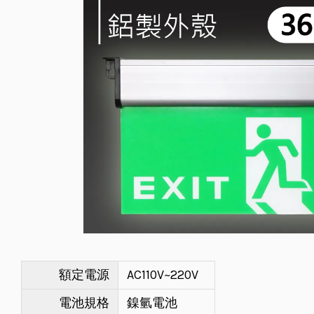
額定電源
AC110V~220V
電池規格
鎳氫電池