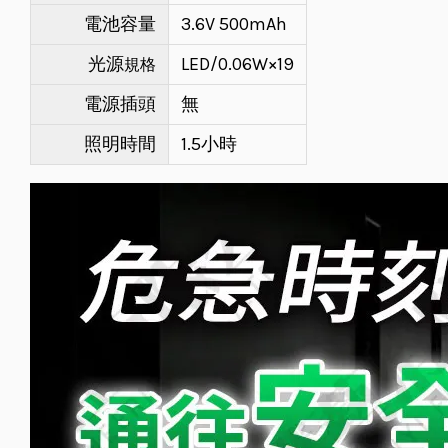
電池容量
3.6V 500mAh
規格
光源
LED/0.06W×19
電源插頭
無
照明時間
1.5小時