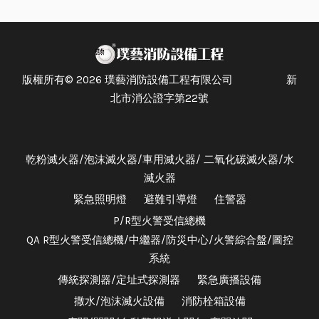
版權所有© 2026 璞藝消防設備工程有限公司 新
北市消公證字第22號
乾粉滅火器/泡沫滅火器/車用滅火器/ 二氧化碳滅火器/水
滅火器
緊急照明燈
避難引導燈
住警器
P/R型火警受信總機
QA R型火警受信總機/中繼器/防災中心/火警綜合盤/圖控
系統
傳統探測器/定址式探測器
緊急廣播設備
撒水/泡沫滅火設備
消防栓箱設備