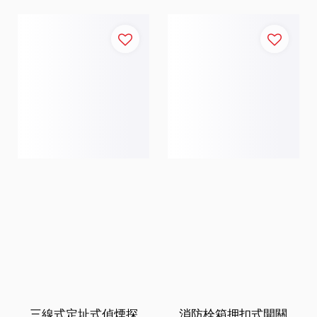
三線式定址式偵煙探
消防栓箱押扣式開關