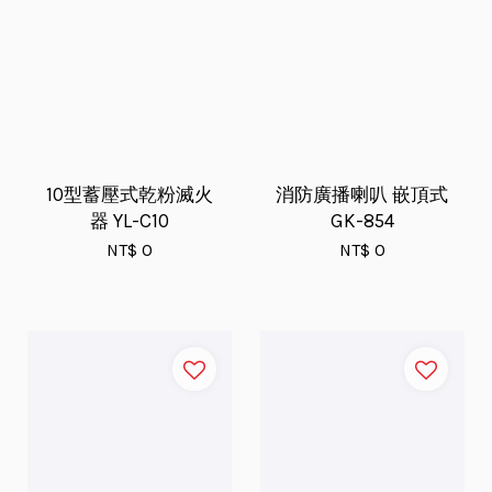
10型蓄壓式乾粉滅火
消防廣播喇叭 嵌頂式
器 YL-C10
GK-854
NT$ 0
NT$ 0