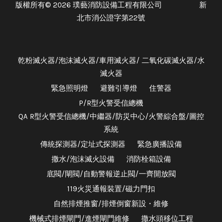
版權所有© 2026 璞藝消防設備工程有限公司 新
北市消公證字第22號
乾粉滅火器/泡沫滅火器/車用滅火器/ 二氧化碳滅火器/水
滅火器
緊急照明燈
避難引導燈
住警器
P/R型火警受信總機
QA R型火警受信總機/中繼器/防災中心/火警綜合盤/圖控
系統
傳統探測器/定址式探測器
緊急廣播設備
撒水/泡沫滅火設備
消防栓箱設備
底閥/閘閥/自動警報逆止閥/一齊開放閥
119火災通報裝置/磁力門扣
自然排煙推窗/排煙倒窗新設・維修
機械式排煙閘門/進煙閘門維修
撒水頭移位工程