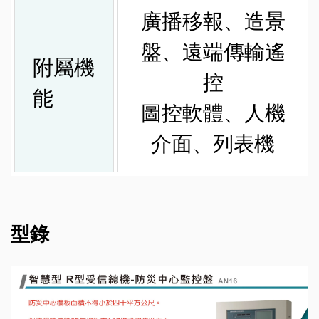
廣播移報、造景
盤、遠端傳輸遙
附屬機
控
能
圖控軟體、人機
介面、列表機
型錄