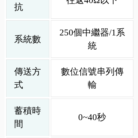
往返40Ω以下
抗
250個中繼器/1系
系統數
統
傳送方
數位信號串列傳
式
輸
蓄積時
0~40秒
間