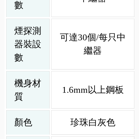
數
煙探測
可達30個/每只中
器裝設
繼器
數
機身材
1.6mm以上鋼板
質
顏色
珍珠白灰色