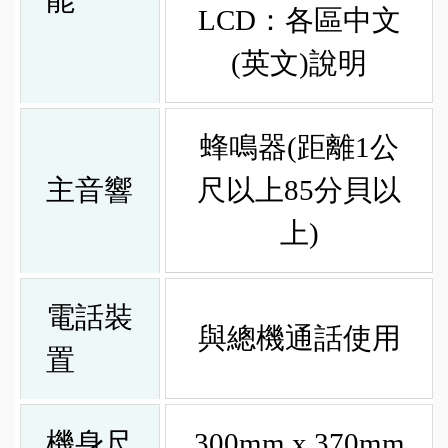
能
LCD：各區中文
(英文)說明
蜂鳴器(距離1公
主音響
尺以上85分貝以
上)
電話裝
與總機通話使用
置
機身尺
300mm x 370mm