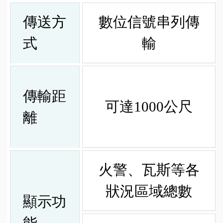
傳送方
數位信號串列傳
式
輸
傳輸距
可達1000公尺
離
火警、瓦斯等各
狀況區域總數
顯示功