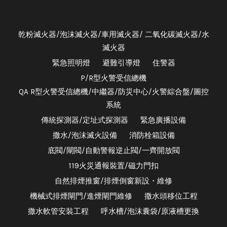
乾粉滅火器/泡沫滅火器/車用滅火器/ 二氧化碳滅火器/水
滅火器
緊急照明燈
避難引導燈
住警器
P/R型火警受信總機
QA R型火警受信總機/中繼器/防災中心/火警綜合盤/圖控
系統
傳統探測器/定址式探測器
緊急廣播設備
撒水/泡沫滅火設備
消防栓箱設備
底閥/閘閥/自動警報逆止閥/一齊開放閥
119火災通報裝置/磁力門扣
自然排煙推窗/排煙倒窗新設・維修
機械式排煙閘門/進煙閘門維修
撒水頭移位工程
撒水軟管安裝工程
呼水槽/泡沫囊袋/原液槽更換