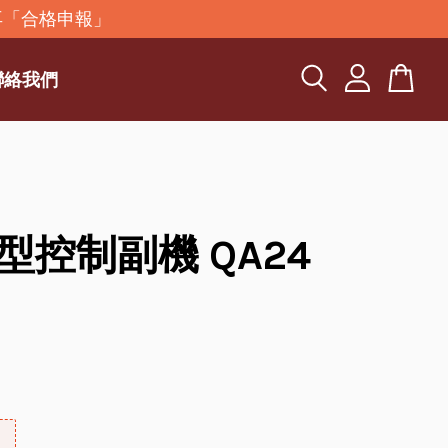
再「合格申報」
聯絡我們
型控制副機 QA24