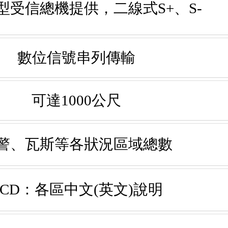
型受信總機提供，二線式S+、S-
數位信號串列傳輸
可達1000公尺
警、瓦斯等各狀況區域總數
LCD：各區中文(英文)說明