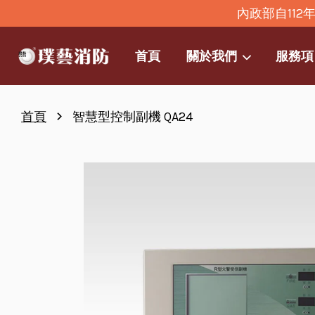
內政部自11
首頁
關於我們
服務項
›
首頁
智慧型控制副機 QA24