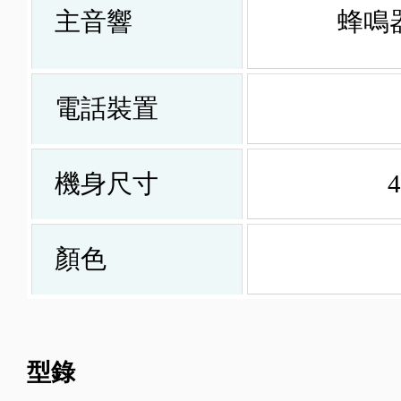
主音響
蜂鳴
電話裝置
機身尺寸
顏色
型錄