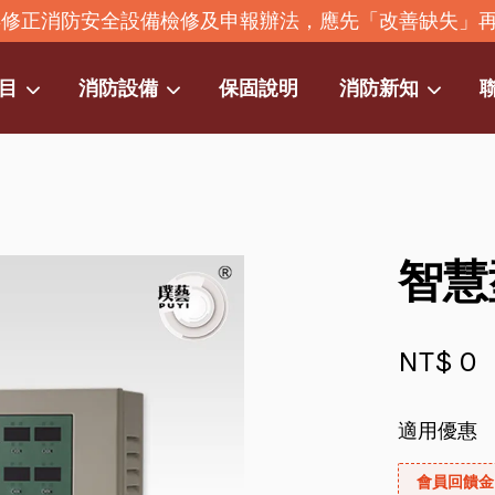
2年修正消防安全設備檢修及申報辦法，應先「改善缺失」
目
消防設備
保固說明
消防新知
您的購物車目前還是空的。
繼續購物
智慧
NT$ 0
適用優惠
會員回饋金