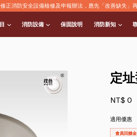
2年修正消防安全設備檢修及申報辦法，應先「改善缺失」
目
消防設備
保固說明
消防新知
您的購物車目前還是空的。
繼續購物
定址
NT$ 0
適用優惠
會員回饋金