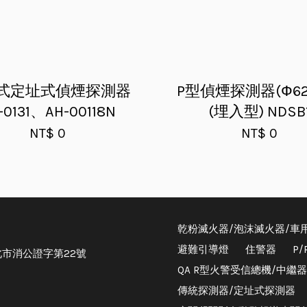
式定址式偵煙探測器
P型偵煙探測器(Ф62
-0131、AH-00118N
(埋入型) NDSB
NT$ 0
NT$ 0
乾粉滅火器/泡沫滅火器/車
避難引導燈
住警器
P
市消公證字第22號
QA R型火警受信總機/中繼
傳統探測器/定址式探測器