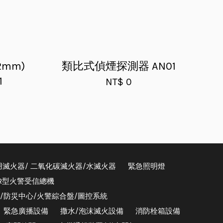
mm)
類比式偵煙探測器 AN01
1
NT$ 0
用滅火器/ 二氧化碳滅火器/水滅火器
緊急照明燈
/R型火警受信總機
器/防災中心/火警綜合盤/圖控系統
緊急廣播設備
撒水/泡沫滅火設備
消防栓箱設備