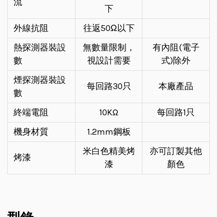
流
下
外線抗阻
往返50Ω以下
熱探測器裝設
無數量限制，
有內阻(電子
數
視設計需要
式)除外
煙探測器裝設
每回路30只
本廠產品
數
Ω
終端電阻
10K
每回路1只
機身材質
1.2mm鋼板
米白色精美烤
亦可訂製其他
烤漆
漆
顏色