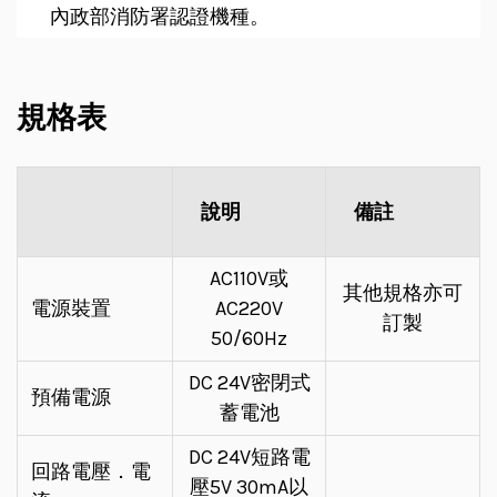
內政部消防署認證機種。
規格表
說明
備註
AC110V或
其他規格亦可
電源裝置
AC220V
訂製
50/60Hz
DC 24V密閉式
預備電源
蓄電池
DC 24V短路電
回路電壓．電
壓5V 30mA以