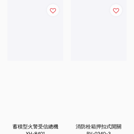
蓄積型火警受信總機
消防栓箱押扣式開關
YH-8401
RV-0240-3