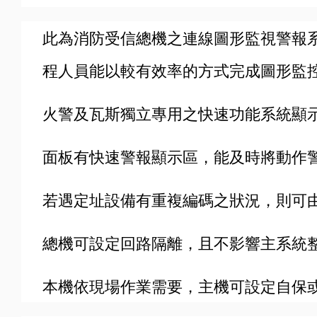
此為消防受信總機之連線圖形監視警報
程人員能以較有效率的方式完成圖形監
火警及瓦斯獨立專用之快速功能系統顯
面板有快速警報顯示區，能及時將動作
若遇定址設備有重複編碼之狀況，則可
總機可設定回路隔離，且不影響主系統
本機依現場作業需要，主機可設定自保