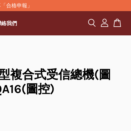
再「合格申報」
聯絡我們
型複合式受信總機(圖
QA16(圖控)