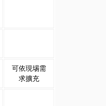
可依現埸需
求擴充