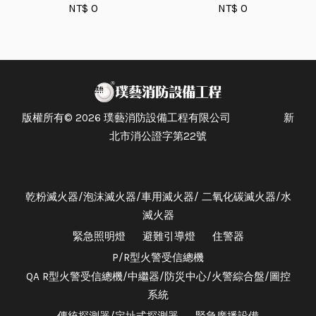
NT$ 0
NT$ 0
版權所有© 2026 璞藝消防設備工程有限公司 新
北市消公證字第22號
乾粉滅火器/泡沫滅火器/車用滅火器/ 二氧化碳滅火器/水
滅火器
緊急照明燈
避難引導燈
住警器
P/R型火警受信總機
QA R型火警受信總機/中繼器/防災中心/火警綜合盤/圖控
系統
傳統探測器/定址式探測器
緊急廣播設備