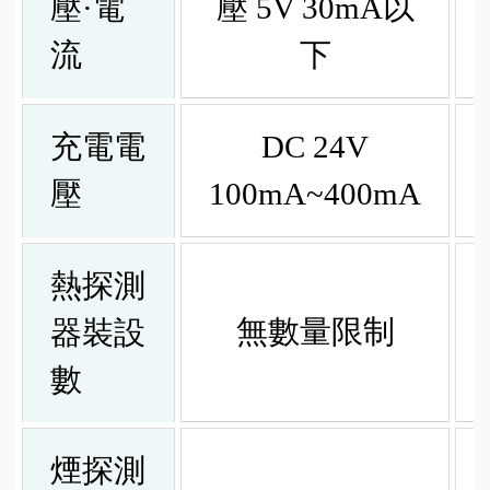
壓·電
壓 5V 30mA以
流
下
充電電
DC 24V
壓
100mA~400mA
熱探測
無數量限制
器裝設
數
煙探測