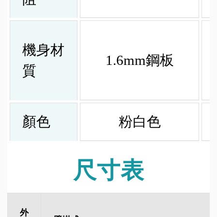
機身材
1.6mm鋼板
質
顏色
粉白色
尺寸表
外