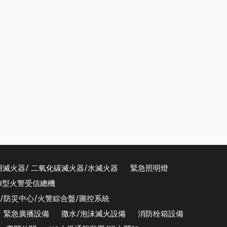
用滅火器/ 二氧化碳滅火器/水滅火器
緊急照明燈
/R型火警受信總機
器/防災中心/火警綜合盤/圖控系統
緊急廣播設備
撒水/泡沫滅火設備
消防栓箱設備