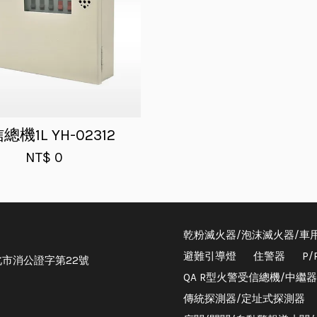
總機1L YH-02312
NT$ 0
乾粉滅火器/泡沫滅火器/車
避難引導燈
住警器
P
市消公證字第22號
QA R型火警受信總機/中繼
傳統探測器/定址式探測器