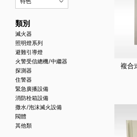
類別
滅火器
照明燈系列
避難引導燈
火警受信總機/中繼器
複合
探測器
住警器
緊急廣播設備
消防栓箱設備
撒水/泡沫滅火設備
閥體
其他類