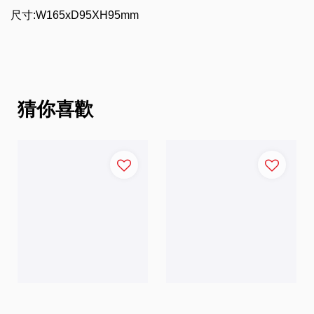
尺寸
:W165xD95X
H95mm
猜你喜歡