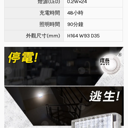
燈源(LED)
0.2W×24
充電時間
48小時
照明時間
90分鐘
外觀尺寸(mm)
H164 W93 D35