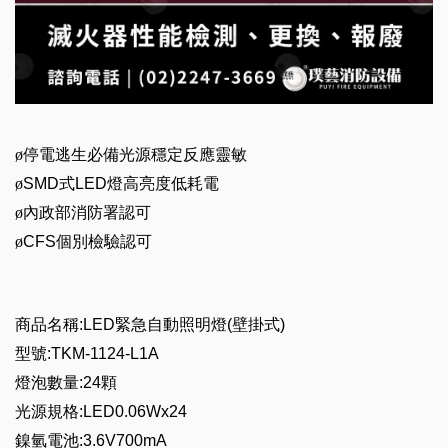
ø
停電逃生必備光源穩定反應靈敏
ø
SMD
式
LED
燈高亮度低耗電
ø
內政部消防署認可
ø
CFS
個別檢驗認可
商品名稱
:LED
緊急自動照明燈
(
壁掛式
)
型號
:TKM-1124-L1A
燈泡數量
:24
顆
光源規格
:LED0.06Wx24
鎳氫電池
:3.6V700mA