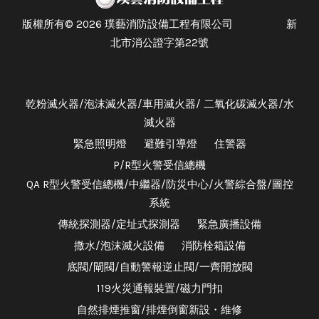
版權所有© 2026 璞藝消防設備工程有限公司 新
北市消公證字第22號
乾粉滅火器/泡沫滅火器/車用滅火器/ 二氧化碳滅火器/水
滅火器
緊急照明燈
避難引導燈
住警器
P/R型火警受信總機
QA R型火警受信總機/中繼器/防災中心/火警綜合盤/圖控
系統
傳統探測器/定址式探測器
緊急廣播設備
撒水/泡沫滅火設備
消防栓箱設備
底閥/閘閥/自動警報逆止閥/一齊開放閥
119火災通報裝置/磁力門扣
自然排煙推窗/排煙倒窗新設・維修