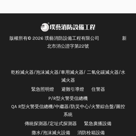
版權所有© 2026 璞藝消防設備工程有限公司 新
北市消公證字第22號
乾粉滅火器/泡沫滅火器/車用滅火器/ 二氧化碳滅火器/水
滅火器
緊急照明燈
避難引導燈
住警器
P/R型火警受信總機
QA R型火警受信總機/中繼器/防災中心/火警綜合盤/圖控
系統
傳統探測器/定址式探測器
緊急廣播設備
撒水/泡沫滅火設備
消防栓箱設備