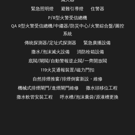
緊急照明燈
避難引導燈
住警器
P/R型火警受信總機
QA R型火警受信總機/中繼器/防災中心/火警綜合盤/圖控
系統
傳統探測器/定址式探測器
緊急廣播設備
撒水/泡沫滅火設備
消防栓箱設備
底閥/閘閥/自動警報逆止閥/一齊開放閥
119火災通報裝置/磁力門扣
自然排煙推窗/排煙倒窗新設・維修
機械式排煙閘門/進煙閘門維修
撒水頭移位工程
撒水軟管安裝工程
呼水槽/泡沫囊袋/原液槽更換