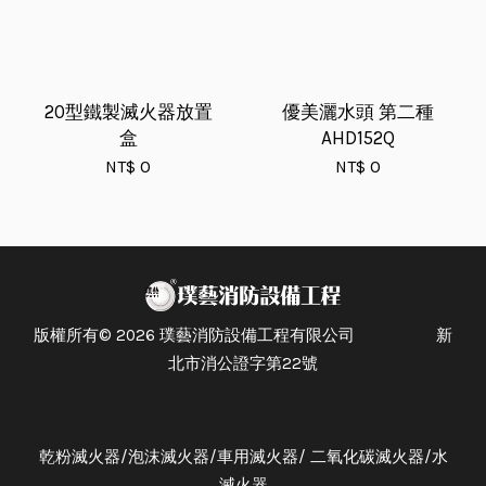
20型鐵製滅火器放置
優美灑水頭 第二種
盒
AHD152Q
NT$ 0
NT$ 0
版權所有© 2026 璞藝消防設備工程有限公司 新
北市消公證字第22號
乾粉滅火器/泡沫滅火器/車用滅火器/ 二氧化碳滅火器/水
滅火器