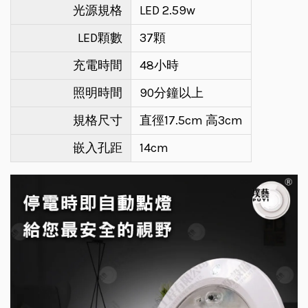
光源規格
LED 2.59w
LED顆數
37顆
充電時間
48小時
照明時間
90分鐘以上
規格尺寸
直徑17.5cm 高3cm
嵌入孔距
14cm