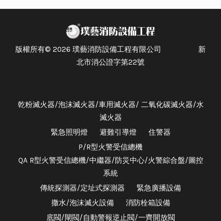
版權所有© 2026 璞藝消防設備工程有限公司 新
北市消公證字第22號
乾粉滅火器/泡沫滅火器/車用滅火器/ 二氧化碳滅火器/水
滅火器
緊急照明燈
避難引導燈
住警器
P/R型火警受信總機
QA R型火警受信總機/中繼器/防災中心/火警綜合盤/圖控
系統
傳統探測器/定址式探測器
緊急廣播設備
撒水/泡沫滅火設備
消防栓箱設備
底閥/閘閥/自動警報逆止閥/一齊開放閥