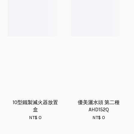
10型鐵製滅火器放置
優美灑水頭 第二種
盒
AHD152Q
NT$ 0
NT$ 0