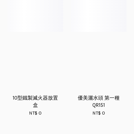
10型鐵製滅火器放置
優美灑水頭 第一種
盒
QR151
NT$ 0
NT$ 0