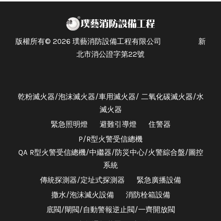
版權所有© 2026 璞藝消防設備工程有限公司 新
北市消公證字第22號
乾粉滅火器/泡沫滅火器/車用滅火器/ 二氧化碳滅火器/水
滅火器
緊急照明燈
避難引導燈
住警器
P/R型火警受信總機
QA R型火警受信總機/中繼器/防災中心/火警綜合盤/圖控
系統
傳統探測器/定址式探測器
緊急廣播設備
撒水/泡沫滅火設備
消防栓箱設備
底閥/閘閥/自動警報逆止閥/一齊開放閥