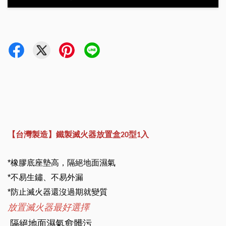
【台灣製造】鐵製滅火器放置盒20型1入
*
橡膠底座墊高，隔絕地面濕氣
*
不易生鏽、不易外漏
*
防止滅火器還沒過期就變質
放置滅火器最好選擇
隔絕地面濕氣愈髒污