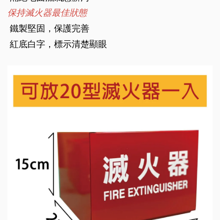
保持滅火器最佳狀態
鐵製堅固，保護完善
紅底白字，標示清楚顯眼