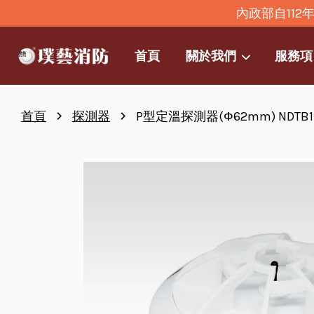
內政部自11
首頁
關於我們
服務項
›
›
首頁
探測器
P型定溫探測器(Ф62mm) NDTB1