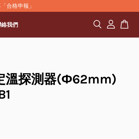
再「合格申報」
聯絡我們
定溫探測器(Ф62mm)
B1