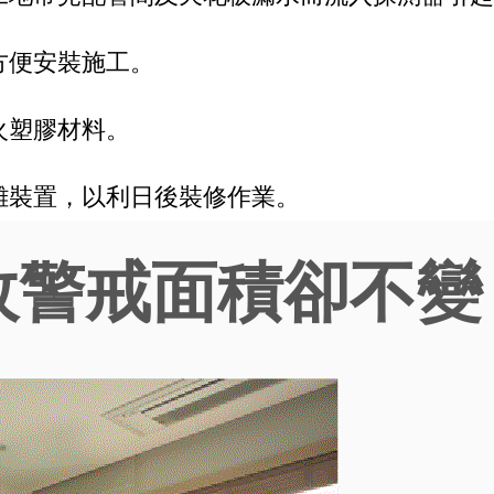
方便安裝施工。
火塑膠材料。
離裝置，以利日後裝修作業。
效警戒面積卻不變