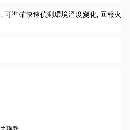
, 可準確快速偵測環境溫度變化, 回報火
之誤報。