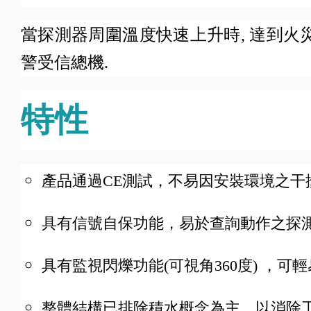
當探測器周圍溫度快速上升時, 達到火災
警受信總機.
特性
產品通過CE測試，不易因安裝環境之干
具有信號自保功能，易於查詢動作之探
具有監視閃爍功能(可視角360度) ，
整體結構已排除積水概念為主，以消除