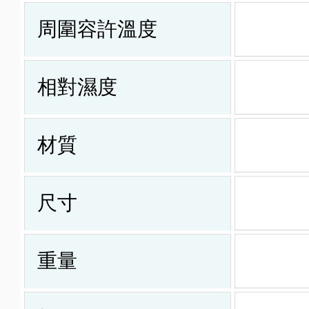
周圍容許溫度
相對濕度
材質
尺寸
重量