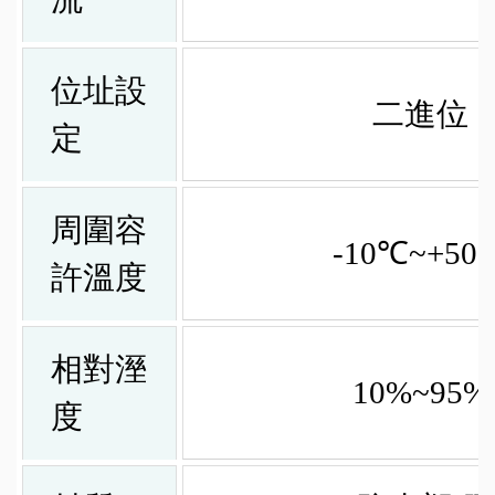
位址設
二進位
定
周圍容
-10℃~+50
許溫度
相對溼
10%~95%
度