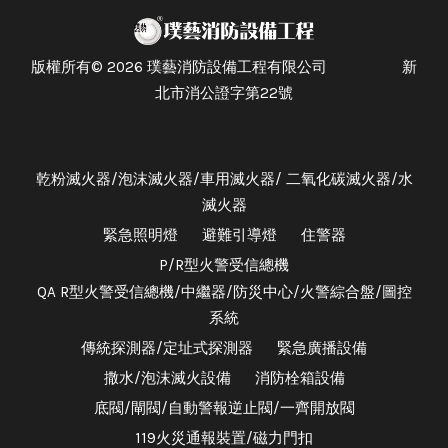
版權所有© 2026 璞藝消防設備工程有限公司 新
北市消公證字第22號
乾粉滅火器/泡沫滅火器/車用滅火器/ 二氧化碳滅火器/水
滅火器
緊急照明燈
避難引導燈
住警器
P/R型火警受信總機
QA R型火警受信總機/中繼器/防災中心/火警綜合盤/圖控
系統
傳統探測器/定址式探測器
緊急廣播設備
撒水/泡沫滅火設備
消防栓箱設備
底閥/閘閥/自動警報逆止閥/一齊開放閥
119火災通報裝置/磁力門扣