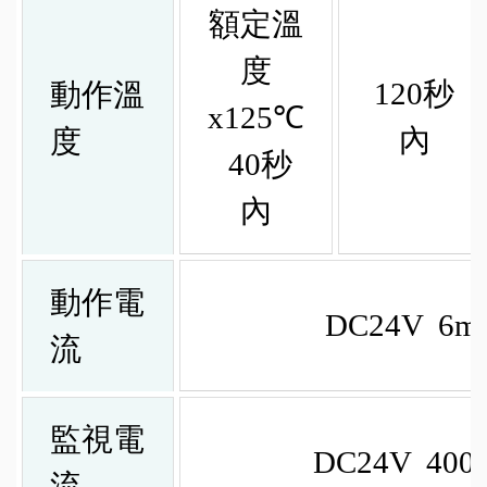
額定溫
度
120秒
動作溫
x125℃
內
度
40秒
內
動作電
DC24V 6m
流
監視電
DC24V 400
流