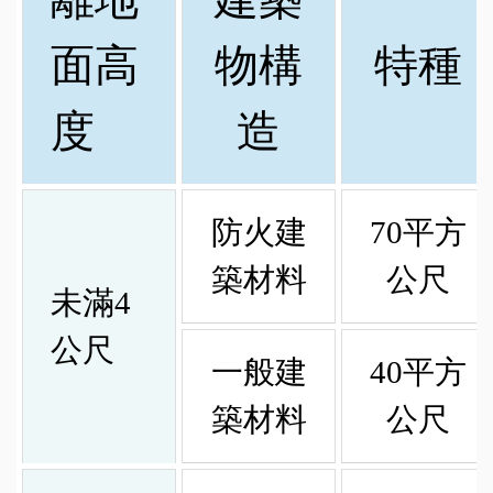
面高
物構
特種
度
造
防火建
70平方
築材料
公尺
未滿4
公尺
一般建
40平方
築材料
公尺