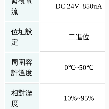
監視電
DC 24V 850uA
流
位址設
二進位
定
周圍容
0℃~50℃
許溫度
相對溼
10%~95%
度