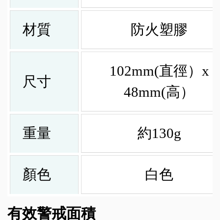
材質
防火塑膠
102mm(直徑）x
尺寸
48mm(高）
重量
約130g
顏色
白色
有效警戒面積