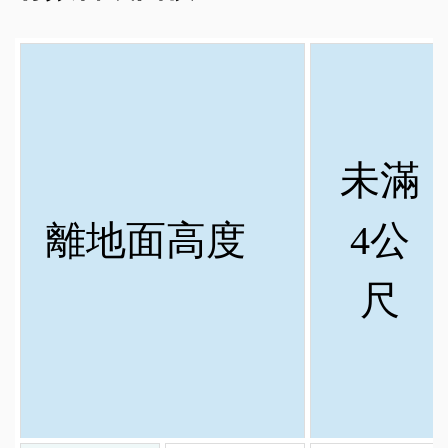
未滿
離地面高度
4公
尺