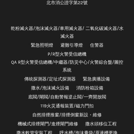
北市消公證字第22號
乾粉滅火器/泡沫滅火器/車用滅火器/ 二氧化碳滅火器/水
滅火器
緊急照明燈
避難引導燈
住警器
P/R型火警受信總機
QA R型火警受信總機/中繼器/防災中心/火警綜合盤/圖控
系統
傳統探測器/定址式探測器
緊急廣播設備
撒水/泡沫滅火設備
消防栓箱設備
底閥/閘閥/自動警報逆止閥/一齊開放閥
119火災通報裝置/磁力門扣
自然排煙推窗/排煙倒窗新設・維修
機械式排煙閘門/進煙閘門維修
撒水頭移位工程
撒水軟管安裝工程
呼水槽/泡沫囊袋/原液槽更換