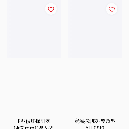
P型偵煙探測器
定溫探測器-雙燈型
(Ф62mm)(埋入型)
YH-0810