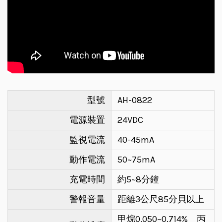
型號
AH-0822
電源裝置
24VDC
監視電流
40-45mA
動作電流
50~75mA
充電時間
約5~8分鐘
警報音量
距離3公尺85分貝以上
甲烷0.050~0.714% 丙