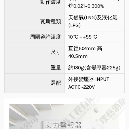
動作濃度
烷0.021~0.300%
天然氣(LNG)及液化氣
瓦斯種類
(LPG)
周圍容許溫度
10℃ ~+55℃
直徑102mm 高
尺寸
40.5mm
重量
約130g(含變壓器225g)
外接變壓器 INPUT
選配
AC110~220V