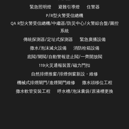
緊急照明燈
避難引導燈
住警器
P/R型火警受信總機
QA R型火警受信總機/中繼器/防災中心/火警綜合盤/圖控
系統
傳統探測器/定址式探測器
緊急廣播設備
撒水/泡沫滅火設備
消防栓箱設備
底閥/閘閥/自動警報逆止閥/一齊開放閥
119火災通報裝置/磁力門扣
自然排煙推窗/排煙倒窗新設・維修
機械式排煙閘門/進煙閘門維修
撒水頭移位工程
撒水軟管安裝工程
呼水槽/泡沫囊袋/原液槽更換