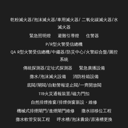
乾粉滅火器/泡沫滅火器/車用滅火器/ 二氧化碳滅火器/水
滅火器
緊急照明燈
避難引導燈
住警器
P/R型火警受信總機
QA R型火警受信總機/中繼器/防災中心/火警綜合盤/圖控
系統
傳統探測器/定址式探測器
緊急廣播設備
撒水/泡沫滅火設備
消防栓箱設備
底閥/閘閥/自動警報逆止閥/一齊開放閥
119火災通報裝置/磁力門扣
自然排煙推窗/排煙倒窗新設・維修
機械式排煙閘門/進煙閘門維修
撒水頭移位工程
撒水軟管安裝工程
呼水槽/泡沫囊袋/原液槽更換