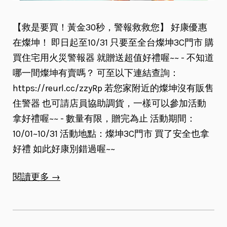
【救是要買！黃金30秒，警報救救您】 好康優惠
在燦坤！ 即日起至10/31 只要至全台燦坤3C門市 購
買住宅用火災警報器 就贈送超值好禮喔~~ - 不知道
哪一間燦坤有賣嗎？ 可至以下連結查詢：
https://reurl.cc/zzyRp 若您家附近的燦坤沒有販售
住警器 也可請店員協助調貨，一樣可以參加活動
拿好禮喔~~ - 數量有限，贈完為止 活動期間：
10/01~10/31 活動地點：燦坤3C門市 買了安全也拿
好禮 如此好康別錯過喔~~
閱讀更多 →