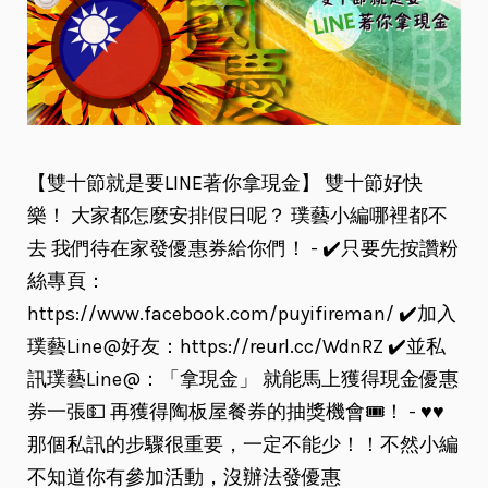
【雙十節就是要LINE著你拿現金】 雙十節好快
樂！ 大家都怎麼安排假日呢？ 璞藝小編哪裡都不
去 我們待在家發優惠券給你們！ - ✔️只要先按讚粉
絲專頁：
https://www.facebook.com/puyifireman/ ✔️加入
璞藝Line@好友：️https://reurl.cc/WdnRZ ✔️並私
訊璞藝Line@：「拿現金」 就能馬上獲得現金優惠
券一張💵 再獲得陶板屋餐券的抽獎機會🎟️！ - ♥️♥️
那個私訊的步驟很重要，一定不能少！！不然小編
不知道你有參加活動，沒辦法發優惠