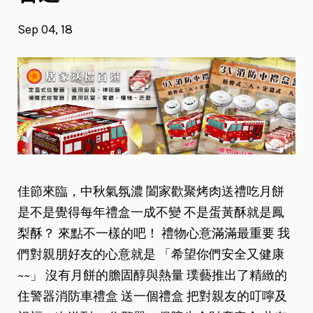
Sep 04, 18
佳節來臨，中秋氣氛濃 闔家歡聚烤肉送禮吃月餅
是不是覺得每年禮盒一成不變 不是蛋黃酥就是鳳
梨酥？ 來點不一樣的吧！ 禮物心意滿滿最重要 我
們對親朋好友的心意就是 「希望你們安全又健康
~~」 沒有月餅的膽固醇與熱量 璞藝推出了精緻的
住警器消防車禮盒 送一個禮盒 把對親友的叮嚀及