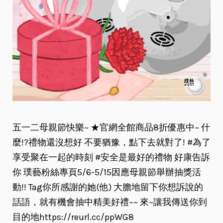
五一二母親節快樂~ ★官網全館商品8折優惠中~ 什
麼!?禮物還沒想好 不要猶豫，點下去就對了! #為了
享受聚在一起的時刻 #安全是最好的禮物 好康告訴
你 璞藝粉絲專頁5/6-5/15因應母親節舉辦抽獎活
動!! Tag你所感謝的她(他) 大膽地留下你想訴說的
話語，就有機會抽中精美好禮~~ 來~讓我傳送你到
目的地https://reurl.cc/ppWG8