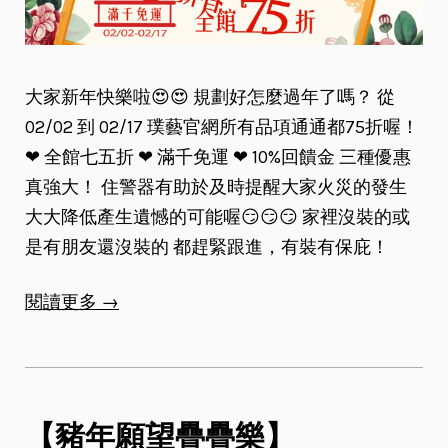
大家新年快樂啦😍😍 規劃好怎麼過年了嗎？ 從
02/02 到 02/17 璞藝官網所有品項通通都75折喔！
❤ 全館七五折 ❤ 滿千免運 ❤ 10%回饋金 三種優惠
真強大！ 住警器有助於及時提醒大家火災的發生
大大降低產生遺憾的可能喔😏😏😏 家裡沒裝的或
是有朋友還沒裝的 都趕緊跟進，有裝有保庇！
閱讀更多 →
【豬年願望疊疊樂】