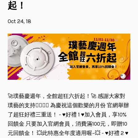
起！
Oct 24, 18
🚀璞藝慶週年，全館超狂六折起！🚀 感謝大家對
璞藝的支持🙇‍♂️🙇‍♀️ 為慶祝這個歡樂的月份 官網舉辦
了超狂好禮三重送！ - ♥️好禮 1 ♥️加入會員，享10%
回饋金 只要加入官網會員，消費滿100元，即贈10
元回饋金！ 💥此特惠全年度適用喔~💥 - ♥️好禮 2 ♥️