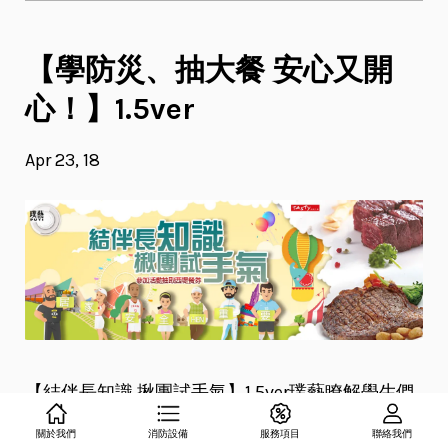
【學防災、抽大餐 安心又開
心！】1.5ver
Apr 23, 18
【結伴長知識 揪團試手氣】1.5ver璞藝瞭解學生們
阮囊羞澀的艱苦，因此決定犒賞懂得防災的你！分
關於我們
消防設備
服務項目
聯絡我們