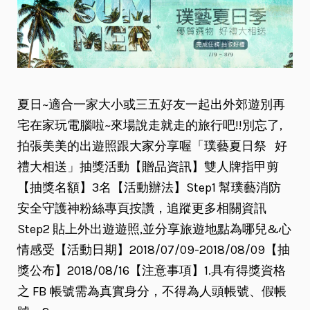
夏日~適合一家大小或三五好友一起出外郊遊別再
宅在家玩電腦啦~來場說走就走的旅行吧!!別忘了,
拍張美美的出遊照跟大家分享喔「璞藝夏日祭 好
禮大相送」抽獎活動【贈品資訊】雙人牌指甲剪
【抽獎名額】3名【活動辦法】Step1 幫璞藝消防
安全守護神粉絲專頁按讚，追蹤更多相關資訊
Step2 貼上外出遊遊照,並分享旅遊地點為哪兒&心
情感受【活動日期】2018/07/09-2018/08/09【抽
獎公布】2018/08/16【注意事項】1.具有得獎資格
之 FB 帳號需為真實身分，不得為人頭帳號、假帳