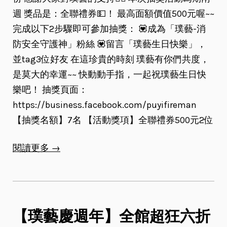
週 獎品是：全聯禮券💵！ 最高面額價值500元喔~~
完成以下2步驟即可參加抽獎： 💟成為「璞藝-消
防安全守護神」粉絲 💟留言「璞藝生日快樂」，
並tag3位好友 在這珍貴的時刻 璞藝有你們共度，
是莫大的幸運~~ 快動動手指，一起祝璞藝生日快
樂吧！ 抽獎頁面：
https://business.facebook.com/puyifireman
【抽獎名額】7名 【活動獎項】全聯禮券500元2位
閱讀更多 →
【璞藝慶週年】全館超狂六折