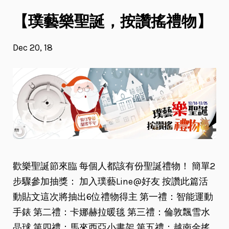
【璞藝樂聖誕，按讚搖禮物】
Dec 20, 18
歡樂聖誕節來臨 每個人都該有份聖誕禮物！ 簡單2
步驟參加抽獎： 加入璞藝Line@好友 按讚此篇活
動貼文這次將抽出6位禮物得主 第一禮：智能運動
手錶 第二禮：卡娜赫拉暖毯 第三禮：倫敦飄雪水
晶球 第四禮：馬來西亞小書架 第五禮：越南金搖