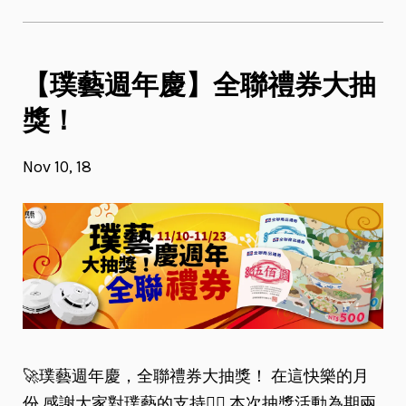
【璞藝週年慶】全聯禮券大抽
獎！
Nov 10, 18
🚀璞藝週年慶，全聯禮券大抽獎！ 在這快樂的月
份 感謝大家對璞藝的支持🙇‍♀️ 本次抽獎活動為期兩