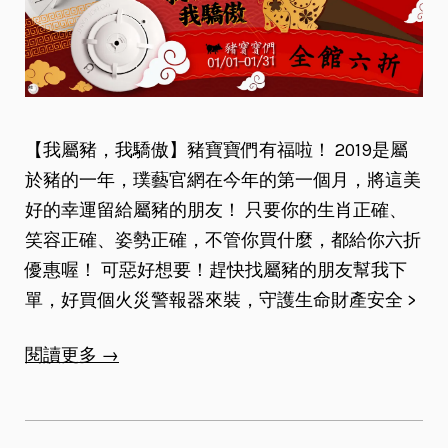
【我屬豬，我驕傲】豬寶寶們有福啦！ 2019是屬
於豬的一年，璞藝官網在今年的第一個月，將這美
好的幸運留給屬豬的朋友！ 只要你的生肖正確、
笑容正確、姿勢正確，不管你買什麼，都給你六折
優惠喔！ 可惡好想要！趕快找屬豬的朋友幫我下
單，好買個火災警報器來裝，守護生命財產安全 >
閱讀更多 →