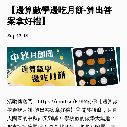
【邊算數學邊吃月餅-算出答
案拿好禮】
Sep 12, 18
活動傳送門：https://reurl.cc/E79Mg 🌝【邊算數
學邊吃月餅-算出答案拿好禮】🌝 開學後🏫，月圓
人團圓的中秋節又到囉！ 學校教的數學太無趣？
那來試試這題吧！ 哥哥找妹妹，爸爸找阿罵，媽