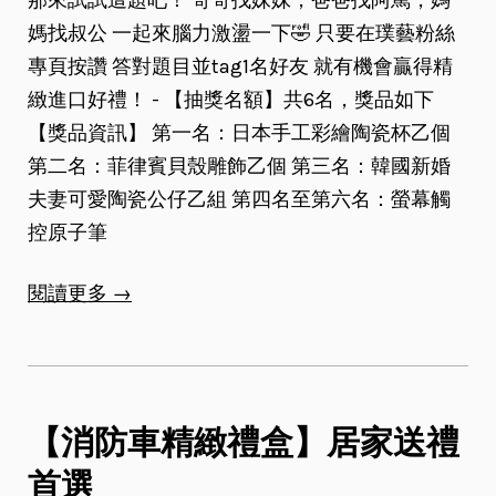
媽找叔公 一起來腦力激盪一下🤣 只要在璞藝粉絲
專頁按讚 答對題目並tag1名好友 就有機會贏得精
緻進口好禮！ - 【抽獎名額】共6名，獎品如下
【獎品資訊】 第一名：日本手工彩繪陶瓷杯乙個
第二名：菲律賓貝殼雕飾乙個 第三名：韓國新婚
夫妻可愛陶瓷公仔乙組 第四名至第六名：螢幕觸
控原子筆
閱讀更多 →
【消防車精緻禮盒】居家送禮
首選