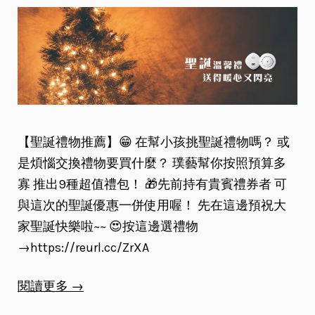
【聖誕禮物推薦】😁 在幫小孩挑聖誕禮物嗎？ 或
是煩惱交換禮物要買什麼？ 璞藝幫你按照預算多
寡 推出9種超值禮包！ 🎁先前持有貴賓禮券者 可
與這次的聖誕優惠一併使用喔！ 先在這邊預祝大
家聖誕快樂啦~~ 😍按這邊選禮物
→https://reurl.cc/ZrXA
閱讀更多 →