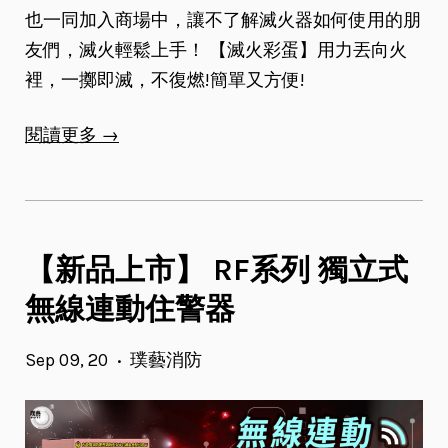
也一同加入商場中，讓不了解滅火器如何使用的朋
友們，滅火輕鬆上手！ 【滅火彩蛋】用力丟向火
裡，一擲即滅，不復燃!簡單又方便!
閱讀更多 →
【新品上市】 RF系列 獨立式
無線連動住警器
Sep 09, 20
璞藝消防
•