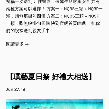
祝福一次送到： 住警器，保障生命財產安全 共有
兩種方案可以選擇！ 方案一：NQ3S三顆 + NQ3F一
顆，贈無痕掛勾四個 方案二：NQ9S三顆 + NQ9F
一顆，贈無痕掛勾四個 快到官網首頁瞧瞧！ 把你
們的祝福送到親友手中
閱讀更多 →
【璞藝夏日祭 好禮大相送】
Jun 27, 18