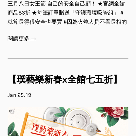
三月八日女王節 自己的安全自己顧！ ★官網全館
商品83折 ★每筆訂單贈送「守護環境吸管組」 #
就算長得很安全也要買 #因為火燒人是不看長相的
閱讀更多 →
【璞藝樂新春x全館七五折】
Jan 25, 19