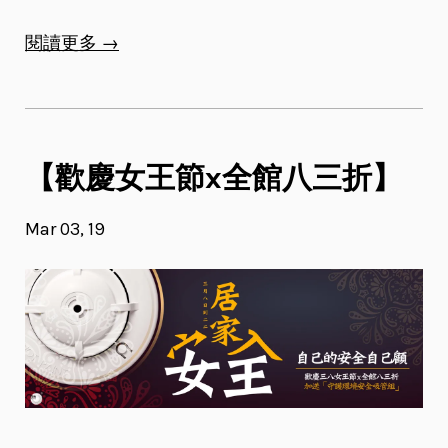
閱讀更多 →
【歡慶女王節x全館八三折】
Mar 03, 19