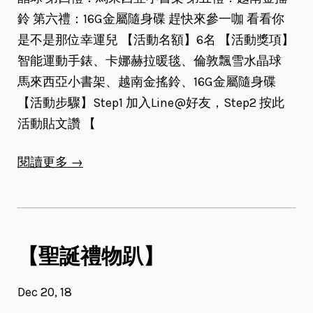
鈴 第六禮：16G金屬隨身碟 趕快來參一咖 看看你
是不是那位幸運兒 【活動名額】6名 【活動獎項】
智能運動手錶、卡娜赫拉暖毯、倫敦飄雪水晶球
馬來西亞小書架、越南金搖鈴、16G金屬隨身碟
【活動步驟】Step1 加入Line@好友，Step2 按此
活動貼文讚 【
閱讀更多 →
【聖誕禮物趴】
Dec 20, 18