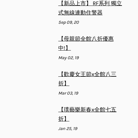
【新品上市】 RF系列 獨立
式無線連動住警器
Sep 09, 20
【母親節全館八折優惠
中!】
May 02, 19
【歡慶女王節x全館八三
折】
Mar 03, 19
【璞藝樂新春x全館七五
折】
Jan 25, 19