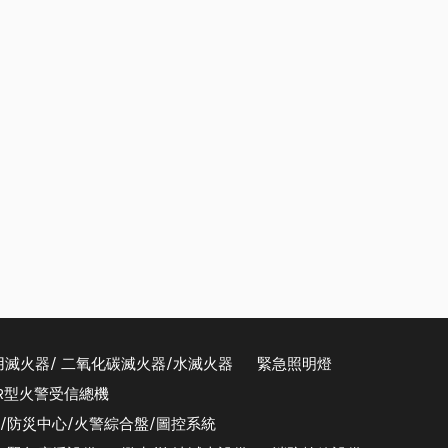
用滅火器/ 二氧化碳滅火器/水滅火器
緊急照明燈
/R型火警受信總機
器/防災中心/火警綜合盤/圖控系統