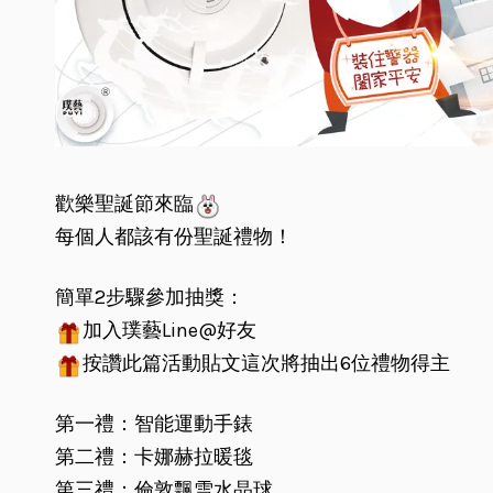
歡樂聖誕節來臨
每個人都該有份聖誕禮物！
簡單2步驟參加抽獎：
加入璞藝Line@好友
按讚此篇活動貼文這次將抽出6位禮物得主
第一禮：智能運動手錶
第二禮：卡娜赫拉暖毯
第三禮：倫敦飄雪水晶球