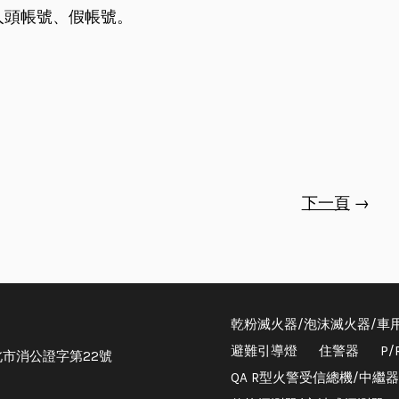
為人頭帳號、假帳號。
下一頁
→
乾粉滅火器/泡沫滅火器/車
避難引導燈
住警器
P
市消公證字第22號
QA R型火警受信總機/中繼