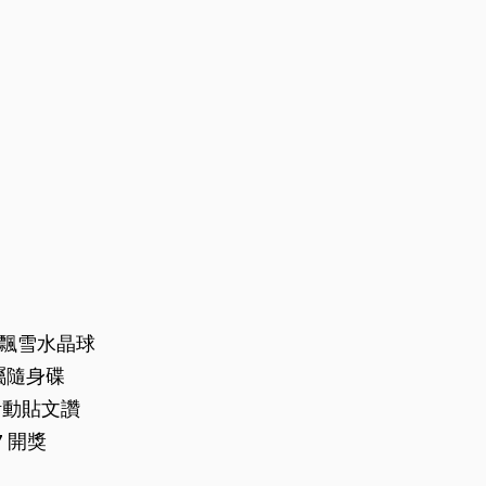
飄雪水晶球
隨身碟
此活動貼文讚
27 開獎