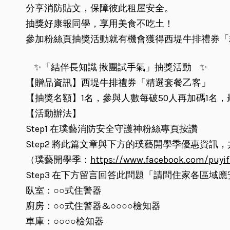
分享消防貼文，保障彼此租屋安全。
抽獎好康報同學，享用美食不吃土！
參加粉絲頁抽獎活動就有機會獲得西堤牛排禮券「
✨「結伴長知識 揪團試手氣」抽獎活動
✨
【贈品資訊】西堤牛排禮券「精選套餐乙客」
【抽獎名額】1名，參與人數每破50人再加碼1名，
【活動辦法】
Step1 在璞藝消防安全守護神粉絲專頁按讚
Step2 將此篇文章與下方的璞藝開學季優惠資
（璞藝開學季：
https://www.facebook.com/puyi
Step3 在下方留言回答此問題「請問住家各區域
臥室：○○式住警器
廚房：○○式住警器&○○○○檢知器
車庫：○○○○檢知器