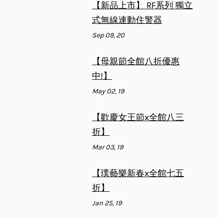
【新品上市】 RF系列 獨立
式無線連動住警器
Sep 09, 20
【母親節全館八折優惠
中!】
May 02, 19
【歡慶女王節x全館八三
折】
Mar 03, 19
【璞藝樂新春x全館七五
折】
Jan 25, 19