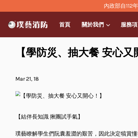
內政部自11
首頁
關於我們
服務項
【學防災、抽大餐 安心又
Mar 21, 18
【結伴長知識 揪團試手氣】
璞藝瞭解學生們阮囊羞澀的艱苦，因此決定犒賞懂