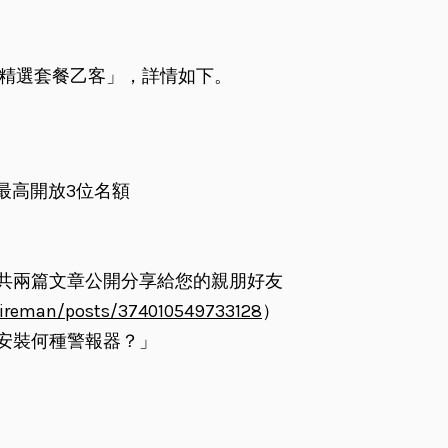
精選套餐乙客」，詳情如下。
最高開放3位名額
訊，共兩篇文章公開分享給您的親朋好友
fireman/posts/374010549733128
）
應安裝何種警報器？」