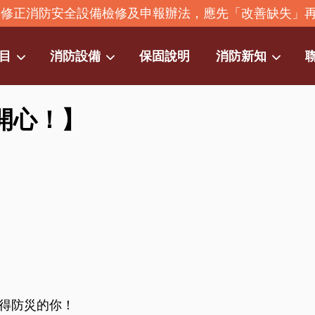
2年修正消防安全設備檢修及申報辦法，應先「改善缺失」
目
消防設備
保固說明
消防新知
開心！】
您的購物車目前還是空的。
繼續購物
得防災的你！